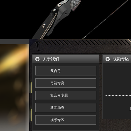
关于我们
视频专区
复合弓
弓箭专卖
复合弓专题
新闻动态
视频专区