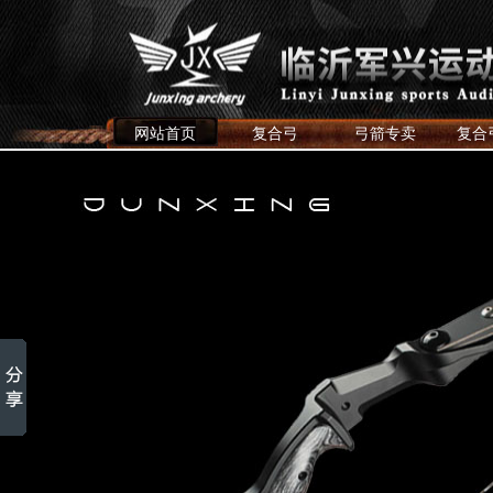
网站首页
复合弓
弓箭专卖
复合