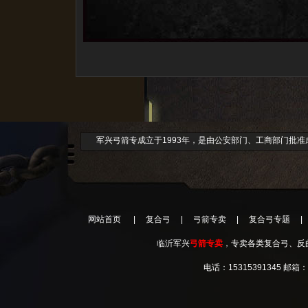
军兴弓箭专成立于1993年，是由公安部门、工商部门批
网站首页
|
复合弓
|
弓箭专卖
|
复合弓专题
|
临沂军兴
弓箭专卖
，专卖各类复合弓、反曲弓、直拉
电话：15315391345 邮