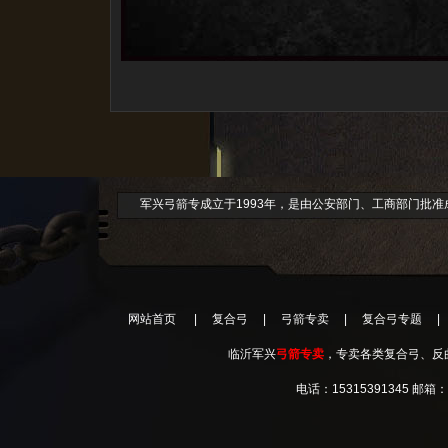
军兴弓箭专成立于1993年，是由公安部门、工商部门批
网站首页
|
复合弓
|
弓箭专卖
|
复合弓专题
|
临沂军兴
弓箭专卖
，专卖各类复合弓、反曲弓、直拉
电话：15315391345 邮