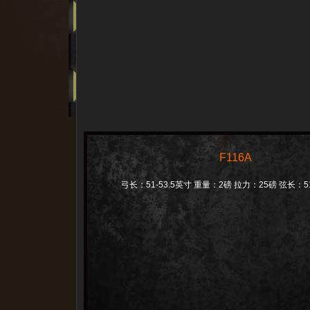
F116A
弓长：51-53.5英寸 重量：2磅 拉力：25磅 弦长：