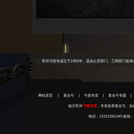
军兴弓箭专成立于1993年，是由公安部门、工商部门批
网站首页
|
复合弓
|
弓箭专卖
|
复合弓专题
|
临沂军兴
弓箭专卖
，专卖各类复合弓、反曲弓、直拉
电话：15315391345 邮