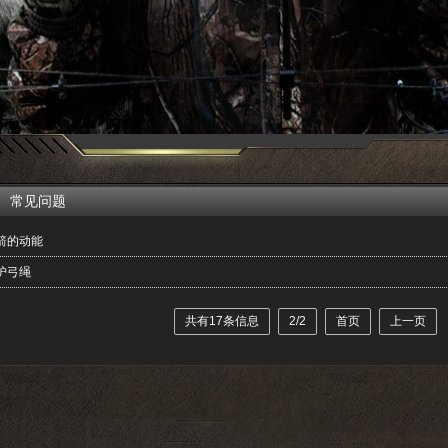
常见问题
箭的动能
护弓绳
共有17条信息
2/2
首页
上一页