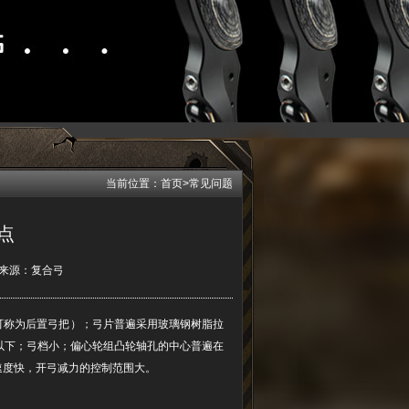
当前位置：
首页
>
常见问题
点
来源：
复合弓
可称为后置弓把）；弓片普遍采用玻璃钢树脂拉
以下；弓档小；偏心轮组凸轮轴孔的中心普遍在
速度快，开弓减力的控制范围大。